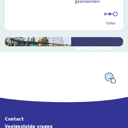
geallieerden
Tijdlijn
De VOC en WIC
van alle kanten
Handel en oorlog
over zee
Schoolplaat
Contact
Veelgestelde vragen