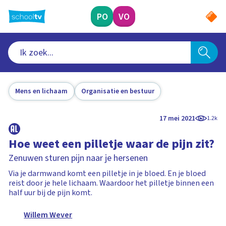
Ga
naar
PO
VO
hoofdinhoud
Mens en lichaam
Organisatie en bestuur
17 mei 2021
1.2k
Hoe weet een pilletje waar de pijn zit?
Zenuwen sturen pijn naar je hersenen
Via je darmwand komt een pilletje in je bloed. En je bloed
reist door je hele lichaam. Waardoor het pilletje binnen een
half uur bij de pijn komt.
Willem Wever