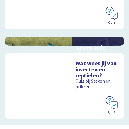
Quiz
Leven in de
sloot
Interactieve
Wat weet jij van
schoolplaat over het
insecten en
slootleven
reptielen?
Quiz bij Steken en
prikken
Schoolplaat
Quiz