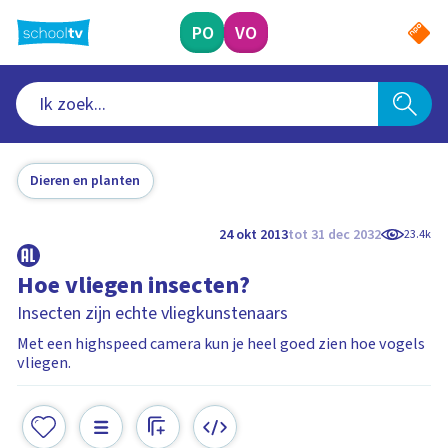
Ga
naar
PO
VO
hoofdinhoud
Dieren en planten
24 okt 2013
tot 31 dec 2032
23.4k
Hoe vliegen insecten?
Insecten zijn echte vliegkunstenaars
Met een highspeed camera kun je heel goed zien hoe vogels
vliegen.