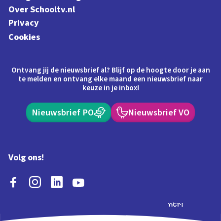
Over Schooltv.nl
Privacy
Cookies
Ontvang jij de nieuwsbrief al? Blijf op de hoogte door je aan
te melden en ontvang elke maand een nieuwsbrief naar
keuze in je inbox!
Nieuwsbrief PO
Nieuwsbrief VO
Volg ons!