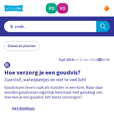
Ga
naar
PO
VO
hoofdinhoud
Dieren en planten
9 jul 2014
tot 31 dec 2032
25.8k
Hoe verzorg je een goudvis?
Zuurstof, waterplantjes en niet te veel licht
Goudvissen leven vaak als huisdier in een kom. Maar daar
worden goudvissen eigenlijk helemaal niet gelukkig van.
Hoe kun je een goudvis het beste verzorgen?
Het Klokhuis