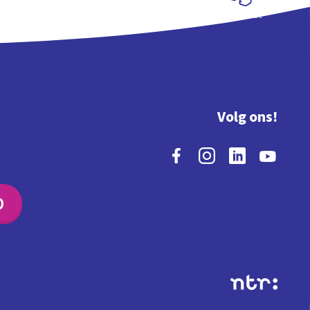
Schoolplaat
Volg ons!
O