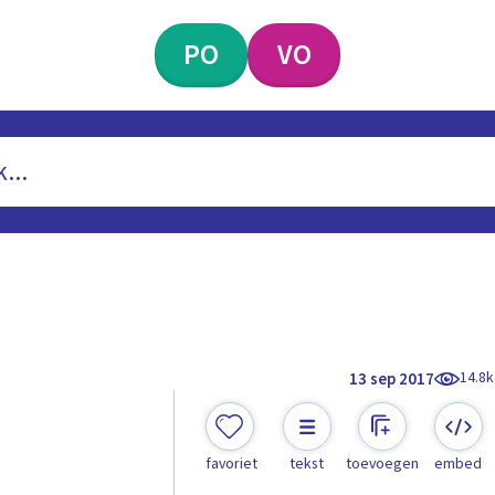
PO
VO
14.8k
13 sep 2017
?
favoriet
tekst
toevoegen
embed