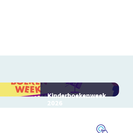
Kinderboekenweek
2026
Bekijk video's bij de
thematitels