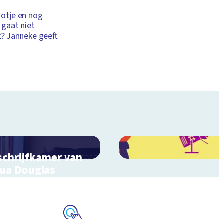
 Botje en nog
 gaat niet
ft? Janneke geeft
schrijfkamer van
ua Douglas
actieve schoolplaat bij
inderboekenweek 2018