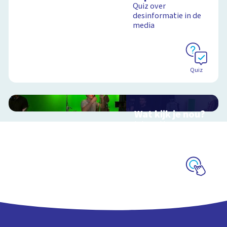
Quiz over
desinformatie in de
media
Quiz
Wat kijk je nou?
Interactieve
schoolplaat over film
en video
Schoolplaat