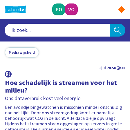
Ga
naar
PO
VO
hoofdinhoud
Mediawijsheid
3 jul 2024
1k
Hoe schadelijk is streamen voor het
milieu?
Ons dataverbruik kost veel energie
Een avondje bingewatchen is misschien minder onschuldig
dan het lijkt. Door ons streamgedrag komt er namelijk
behoorlijk wat CO2 in de lucht. Alle data die je opvraagt
tijdens het streamen staan opgeslagen op servers in grote
datacenters. Die slurpen energie en er is veel water nodig