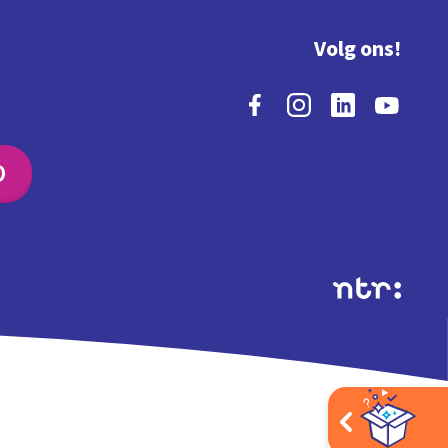
Volg ons!
O
Extra's