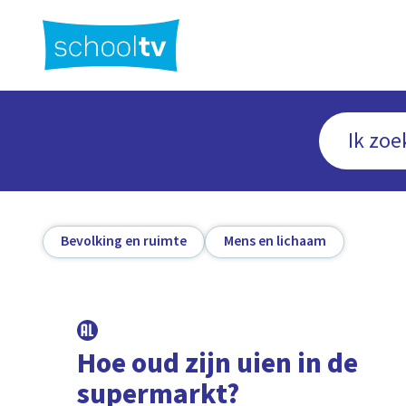
Ga
naar
hoofdinhoud
Bevolking en ruimte
Mens en lichaam
Hoe oud zijn uien in de
supermarkt?