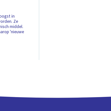
oogst in
worden. Ze
isch middel.
aarop 'nieuwe