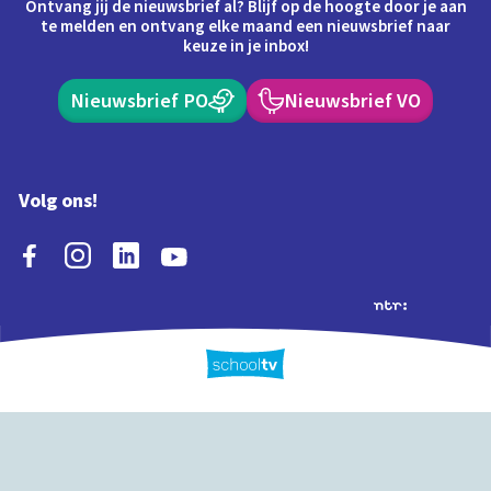
Ontvang jij de nieuwsbrief al? Blijf op de hoogte door je aan
te melden en ontvang elke maand een nieuwsbrief naar
keuze in je inbox!
Nieuwsbrief PO
Nieuwsbrief VO
Volg ons!
Extra's
Schooltv biedt meer
Quiz
Schoolplaat
Tijd