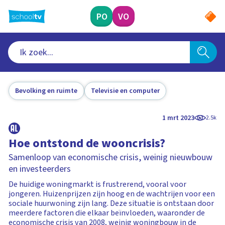
Ga
naar
PO
VO
hoofdinhoud
Bevolking en ruimte
Televisie en computer
1 mrt 2023
2.5k
Hoe ontstond de wooncrisis?
Samenloop van economische crisis, weinig nieuwbouw
en investeerders
De huidige woningmarkt is frustrerend, vooral voor
jongeren. Huizenprijzen zijn hoog en de wachtrijen voor een
sociale huurwoning zijn lang. Deze situatie is ontstaan door
meerdere factoren die elkaar beïnvloeden, waaronder de
economische crisis van 2008, weinig woningbouw in de