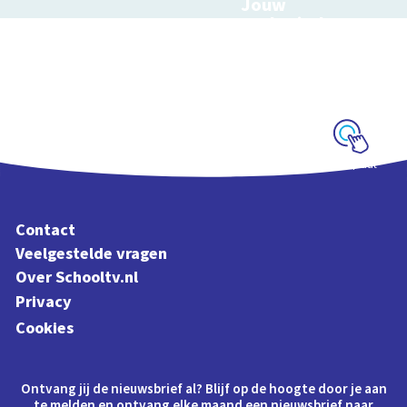
Jouw
ecologische
voetafdruk
Ontdek hoe jouw
levensstijl invloed
heeft op de aarde
Schoolplaat
Contact
Veelgestelde vragen
Over Schooltv.nl
Privacy
Cookies
Ontvang jij de nieuwsbrief al? Blijf op de hoogte door je aan
te melden en ontvang elke maand een nieuwsbrief naar