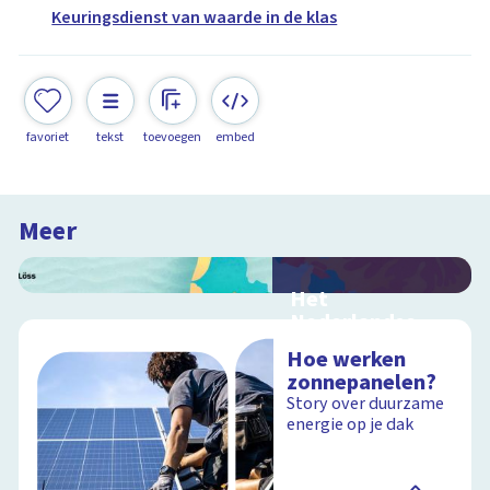
Keuringsdienst van waarde in de klas
favoriet
tekst
toevoegen
embed
Meer
Het
Nederlandse
landschap
Hoe werken
Interactieve
zonnepanelen?
schoolplaat over de
Story over duurzame
grondsoorten in
energie op je dak
Nederland