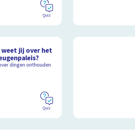
Quiz
weet jij over het
eugenpaleis?
over dingen onthouden
Quiz