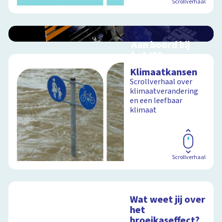
Scrollverhaal
Aan boord bij
het ISS
Interactieve
Klimaatkansen
schoolplaat over de
Scrollverhaal over
ruimtevaart
klimaatverandering
en een leefbaar
klimaat
Schoolplaat
Scrollverhaal
Wat weet jij over
het
broeikaseffect?