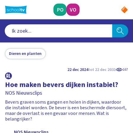
Ga
naar
PO
VO
hoofdinhoud
Dieren en planten
22 dec 2024
tot 22 dec 2031
167
Hoe maken bevers dijken instabiel?
NOS Nieuwsclips
Bevers graven soms gangen en holen in dijken, waardoor
die instabiel worden. De bever is een beschermde diersoort,
maar de overlast is een gevaar voor mensen. Wat is
belangrijker?
NOS Nieuwsclips