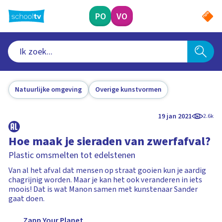
Ga
naar
PO
VO
hoofdinhoud
Natuurlijke omgeving
Overige kunstvormen
19 jan 2021
2.6k
Hoe maak je sieraden van zwerfafval?
Plastic omsmelten tot edelstenen
Van al het afval dat mensen op straat gooien kun je aardig
chagrijnig worden. Maar je kan het ook veranderen in iets
moois! Dat is wat Manon samen met kunstenaar Sander
gaat doen.
Zapp Your Planet