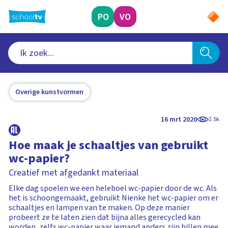
Ga
naar
PO
VO
hoofdinhoud
Overige kunstvormen
16 mrt 2020
2.5k
Hoe maak je schaaltjes van gebruikt
wc-papier?
Creatief met afgedankt materiaal
Elke dag spoelen we een heleboel wc-papier door de wc. Als
het is schoongemaakt, gebruikt Nienke het wc-papier om er
schaaltjes en lampen van te maken. Op deze manier
probeert ze te laten zien dat bijna alles gerecycled kan
worden, zelfs wc-papier waar iemand anders zijn billen mee