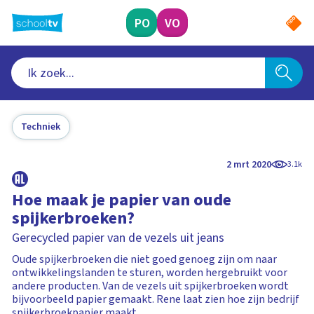
Ga
naar
PO
VO
hoofdinhoud
Techniek
2 mrt 2020
3.1k
Hoe maak je papier van oude
spijkerbroeken?
Gerecycled papier van de vezels uit jeans
Oude spijkerbroeken die niet goed genoeg zijn om naar
ontwikkelingslanden te sturen, worden hergebruikt voor
andere producten. Van de vezels uit spijkerbroeken wordt
bijvoorbeeld papier gemaakt. Rene laat zien hoe zijn bedrijf
spijkerbroekpapier maakt.