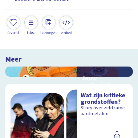
favoriet
tekst
toevoegen
embed
Meer
Jouw
ecologische
voetafdruk
Wat zijn kritieke
Ontdek hoe jouw
grondstoffen?
levensstijl invloed
Story over zeldzame
heeft op de aarde
aardmetalen
Schoolplaat