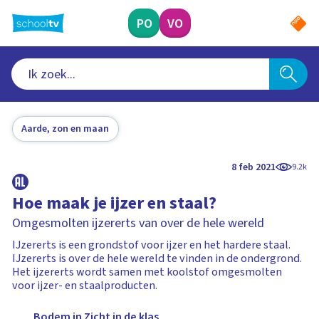
Ga
naar
PO
VO
hoofdinhoud
Aarde, zon en maan
8 feb 2021
9.2k
Hoe maak je ijzer en staal?
Omgesmolten ijzererts van over de hele wereld
IJzererts is een grondstof voor ijzer en het hardere staal.
IJzererts is over de hele wereld te vinden in de ondergrond.
Het ijzererts wordt samen met koolstof omgesmolten
voor ijzer- en staalproducten.
Bodem in Zicht in de klas