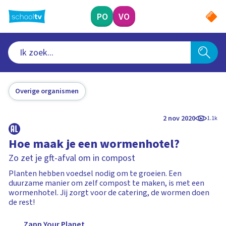
Ga
naar
PO
VO
hoofdinhoud
Overige organismen
2 nov 2020
1.1k
Hoe maak je een wormenhotel?
Zo zet je gft-afval om in compost
Planten hebben voedsel nodig om te groeien. Een
duurzame manier om zelf compost te maken, is met een
wormenhotel. Jij zorgt voor de catering, de wormen doen
de rest!
Zapp Your Planet