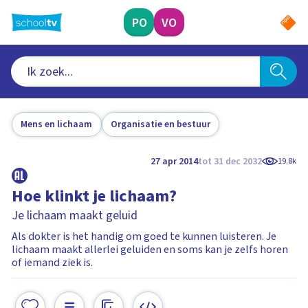
Ga
naar
PO
VO
hoofdinhoud
Mens en lichaam
Organisatie en bestuur
27 apr 2014
tot 31 dec 2032
19.8k
Hoe klinkt je lichaam?
Je lichaam maakt geluid
Als dokter is het handig om goed te kunnen luisteren. Je
lichaam maakt allerlei geluiden en soms kan je zelfs horen
of iemand ziek is.