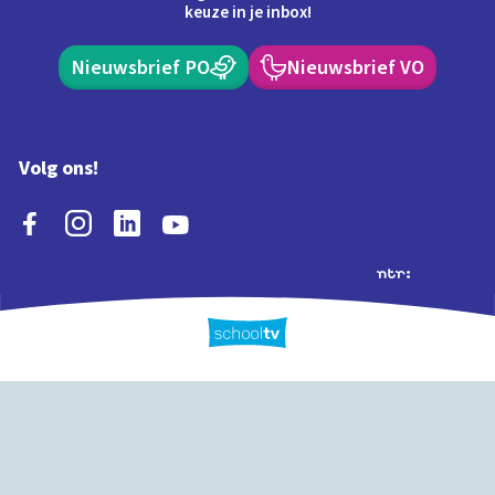
keuze in je inbox!
Nieuwsbrief PO
Nieuwsbrief VO
Volg ons!
Extra's
Schooltv biedt meer
Quiz
Schoolplaat
Tijd
dan video's! Ontdek
onze extra inhoud: