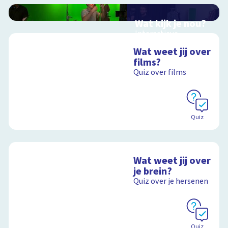
Wat kijk je nou?
Interactieve
schoolplaat over film
Wat weet jij over
en video
films?
Quiz over films
Schoolplaat
Quiz
Wat weet jij over
je brein?
Quiz over je hersenen
Quiz