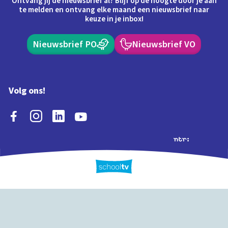
Ontvang jij de nieuwsbrief al? Blijf op de hoogte door je aan
te melden en ontvang elke maand een nieuwsbrief naar
keuze in je inbox!
Nieuwsbrief PO
Nieuwsbrief VO
Volg ons!
Extra's
Schooltv biedt meer
Quiz
Schoolplaat
Tijd
dan video's! Ontdek