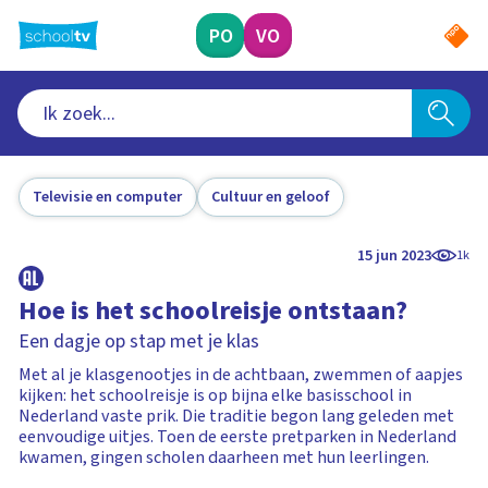
Ga
naar
PO
VO
hoofdinhoud
Televisie en computer
Cultuur en geloof
15 jun 2023
1k
Hoe is het schoolreisje ontstaan?
Een dagje op stap met je klas
Met al je klasgenootjes in de achtbaan, zwemmen of aapjes
kijken: het schoolreisje is op bijna elke basisschool in
Nederland vaste prik. Die traditie begon lang geleden met
eenvoudige uitjes. Toen de eerste pretparken in Nederland
kwamen, gingen scholen daarheen met hun leerlingen.