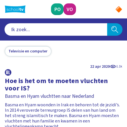
Ga
naar
PO
VO
hoofdinhoud
Televisie en computer
22 apr 2020
1.1k
Hoe is het om te moeten vluchten
voor IS?
Basma en Hyam vluchtten naar Nederland
Basma en Hyam woonden in Irak en behoren tot de jezidi’s.
In 2014 veroverde terreurgroep IS delen van hun land om
het streng islamitisch te maken. Basma en Hyam moesten
vluchten met hun familie en kwamen in een
vluchtelingenkamp terecht.