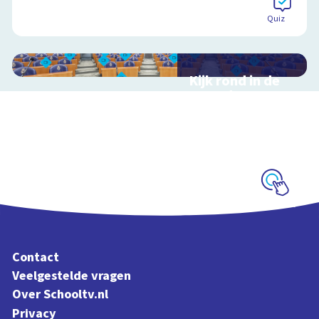
Quiz
Kijk rond in de
Tweede Kamer
Interactieve
schoolplaat over de
Nederlandse politiek
en democratie
Schoolplaat
Contact
Veelgestelde vragen
Over Schooltv.nl
Privacy