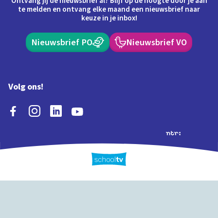
Ontvang jij de nieuwsbrief al? Blijf op de hoogte door je aan
te melden en ontvang elke maand een nieuwsbrief naar
keuze in je inbox!
Nieuwsbrief PO
Nieuwsbrief VO
Volg ons!
Extra's
Schooltv biedt meer
Quiz
Schoolplaat
Tijd
dan video's! Ontdek