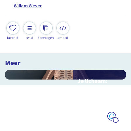
Willem Wever
favoriet
tekst
toevoegen
embed
Meer
Je lichaam:
botten
Interactieve
schoolplaat door je
skelet
Schoolplaat