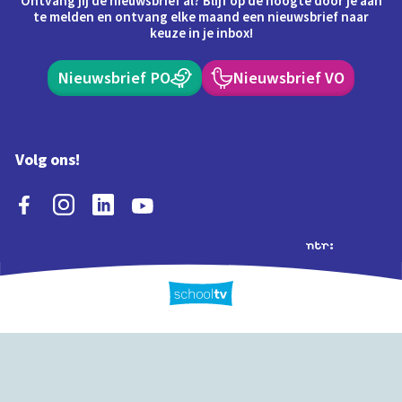
Ontvang jij de nieuwsbrief al? Blijf op de hoogte door je aan
te melden en ontvang elke maand een nieuwsbrief naar
keuze in je inbox!
Nieuwsbrief PO
Nieuwsbrief VO
Volg ons!
Extra's
Schooltv biedt meer
Quiz
Schoolplaat
Tijd
dan video's! Ontdek