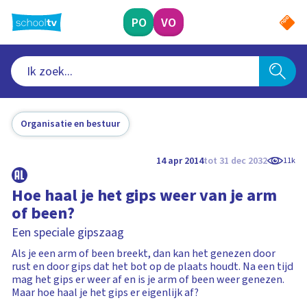
Ga
naar
PO
VO
hoofdinhoud
Organisatie en bestuur
14 apr 2014
tot 31 dec 2032
11k
Hoe haal je het gips weer van je arm
of been?
Een speciale gipszaag
Als je een arm of been breekt, dan kan het genezen door
rust en door gips dat het bot op de plaats houdt. Na een tijd
mag het gips er weer af en is je arm of been weer genezen.
Maar hoe haal je het gips er eigenlijk af?