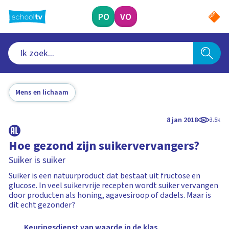
Ga
naar
PO
VO
hoofdinhoud
Mens en lichaam
8 jan 2018
3.5k
Hoe gezond zijn suikervervangers?
Suiker is suiker
Suiker is een natuurproduct dat bestaat uit fructose en
glucose. In veel suikervrije recepten wordt suiker vervangen
door producten als honing, agavesiroop of dadels. Maar is
dit echt gezonder?
Keuringsdienst van waarde in de klas