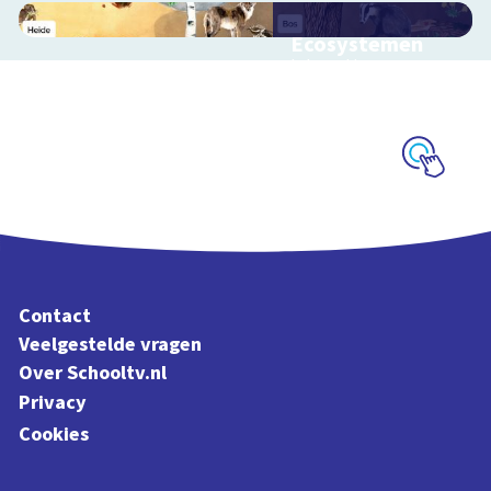
Ecosystemen
Interactieve
schoolplaat over de
Veluwe
Schoolplaat
Contact
Veelgestelde vragen
Over Schooltv.nl
Privacy
Cookies