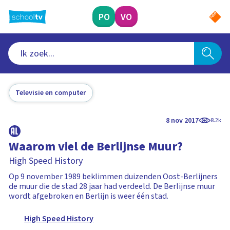
Ga
naar
PO
VO
hoofdinhoud
Televisie en computer
8 nov 2017
8.2k
Waarom viel de Berlijnse Muur?
High Speed History
Op 9 november 1989 beklimmen duizenden Oost-Berlijners
de muur die de stad 28 jaar had verdeeld. De Berlijnse muur
wordt afgebroken en Berlijn is weer één stad.
High Speed History