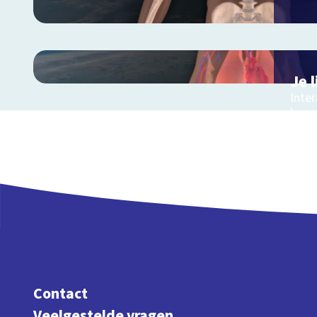
Je 
Inte
lang
Contact
Veelgestelde vragen