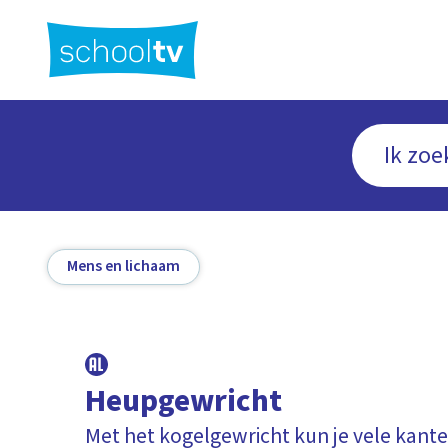
Ga
naar
hoofdinhoud
Mens en lichaam
Heupgewricht
Met het kogelgewricht kun je vele kant