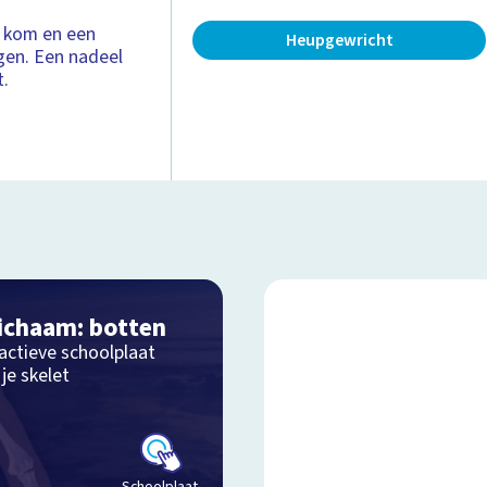
n kom en een
Heupgewricht
gen. Een nadeel
t.
lichaam: botten
ractieve schoolplaat
je skelet