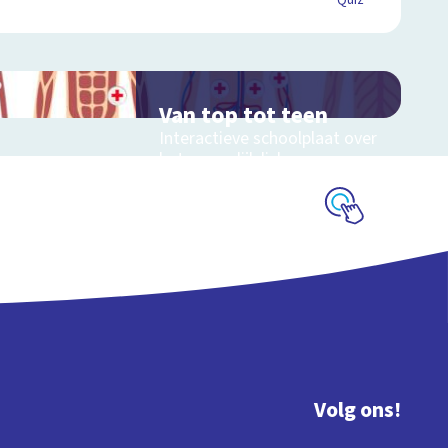
Quiz
Van top tot teen
Interactieve schoolplaat over
het menselijk lichaam
Schoolplaat
Volg ons!