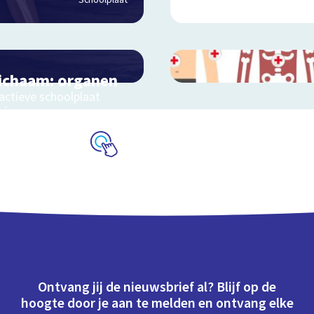
Schoolplaat
lichaam: organen
ractieve schoolplaat
s je organen
Schoolplaat
Ontvang jij de nieuwsbrief al? Blijf op de
hoogte door je aan te melden en ontvang elke