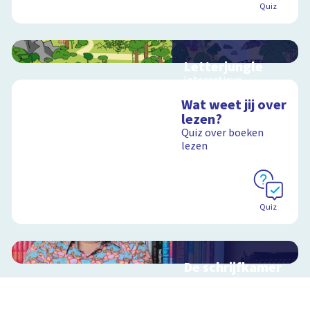
Quiz
Letterjungle
Interactieve
schoolplaat met
Wat weet jij over
letters en klanken
lezen?
Quiz over boeken
lezen
Schoolplaat
Quiz
De schrijfkamer
van Jozua
Douglas