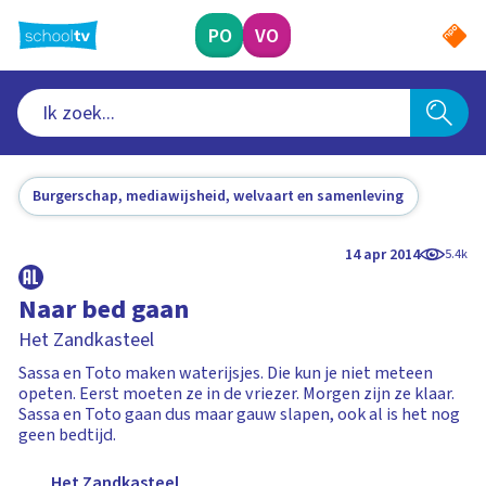
Ga
naar
PO
VO
hoofdinhoud
Burgerschap, mediawijsheid, welvaart en samenleving
14 apr 2014
5.4k
Naar bed gaan
Het Zandkasteel
Sassa en Toto maken waterijsjes. Die kun je niet meteen
opeten. Eerst moeten ze in de vriezer. Morgen zijn ze klaar.
Sassa en Toto gaan dus maar gauw slapen, ook al is het nog
geen bedtijd.
Het Zandkasteel