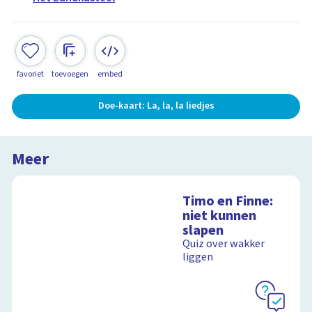
favoriet
toevoegen
embed
Doe-kaart: La, la, la liedjes
Meer
Timo en Finne:
niet kunnen
slapen
Quiz over wakker
liggen