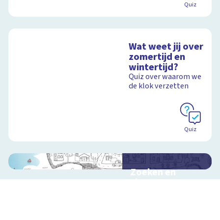
Quiz
Wat weet jij over
zomertijd en
wintertijd?
Quiz over waarom we
de klok verzetten
Quiz
Zoeken en
zingen met
Sesamstraat
Interactieve
schoolplaat met