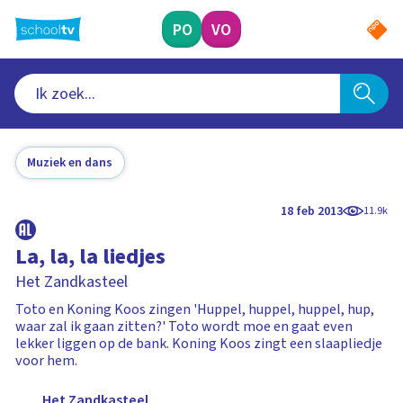
Ga
naar
PO
VO
hoofdinhoud
Muziek en dans
18 feb 2013
11.9k
La, la, la liedjes
Het Zandkasteel
Toto en Koning Koos zingen 'Huppel, huppel, huppel, hup,
waar zal ik gaan zitten?' Toto wordt moe en gaat even
lekker liggen op de bank. Koning Koos zingt een slaapliedje
voor hem.
Het Zandkasteel