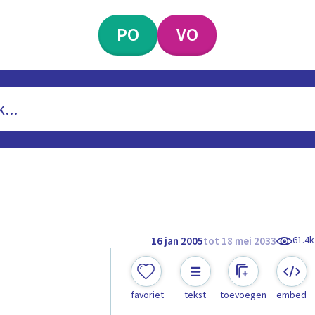
PO
VO
61.4k
16 jan 2005
tot 18 mei 2033
favoriet
tekst
toevoegen
embed