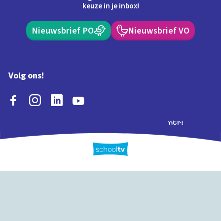
keuze in je inbox!
Nieuwsbrief PO
Nieuwsbrief VO
Volg ons!
Extra's
Schooltv biedt meer
Quiz
Schoolplaat
Tijd
dan video's! Ontdek
onze extra inhoud: