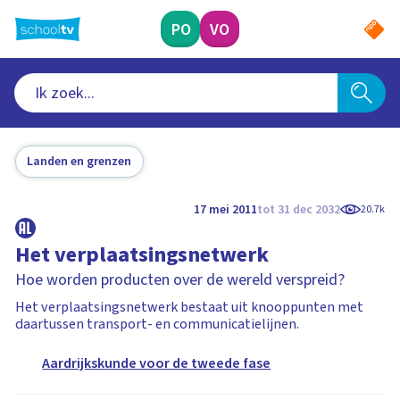
Ga
naar
PO
VO
hoofdinhoud
Landen en grenzen
17 mei 2011
tot 31 dec 2032
20.7k
Het verplaatsingsnetwerk
Hoe worden producten over de wereld verspreid?
Het verplaatsingsnetwerk bestaat uit knooppunten met
daartussen transport- en communicatielijnen.
Aardrijkskunde voor de tweede fase