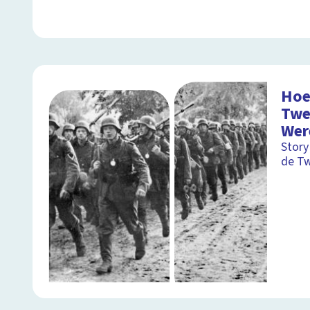
Hoe
Twe
Wer
Story
de T