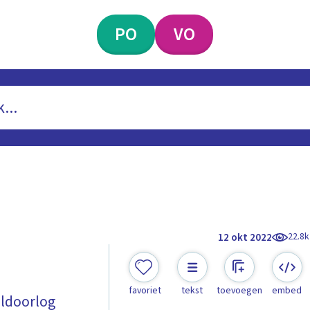
PO
VO
22.8k
12 okt 2022
s
favoriet
tekst
toevoegen
embed
eldoorlog