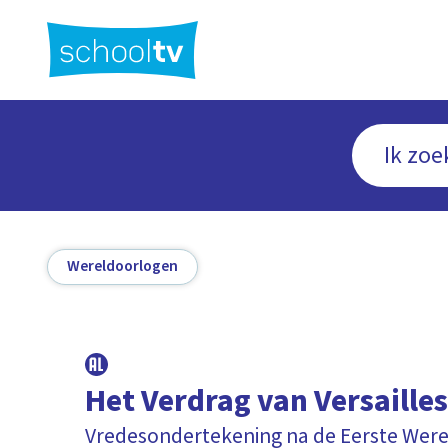
Ga
naar
hoofdinhoud
Wereldoorlogen
Het Verdrag van Versaille
Vredesondertekening na de Eerste Wer