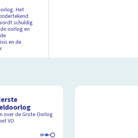
oorlog. Het
s ondertekend
 wordt schuldig
 de oorlog en
 de
sis en de
r.
Eerste
eldoorlog
ijn over de Grote Oorlog
het VO