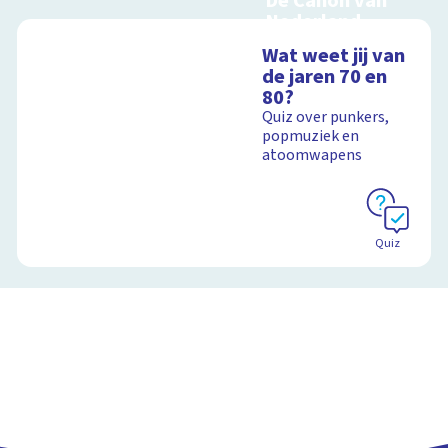
De Canon van
Nederland
Interactieve
Wat weet jij van
schoolplaat over de
de jaren 70 en
Canon
80?
Quiz over punkers,
popmuziek en
atoomwapens
Schoolplaat
Quiz