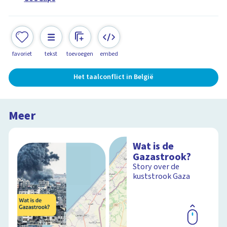
favoriet
tekst
toevoegen
embed
Het taalconflict in België
Meer
Wat is de
Gazastrook?
Story over de
kuststrook Gaza