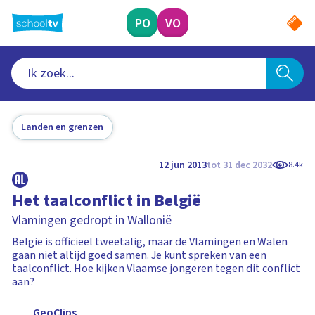
Ga
naar
PO
VO
hoofdinhoud
Landen en grenzen
12 jun 2013
tot 31 dec 2032
8.4k
Het taalconflict in België
Vlamingen gedropt in Wallonië
België is officieel tweetalig, maar de Vlamingen en Walen
gaan niet altijd goed samen. Je kunt spreken van een
taalconflict. Hoe kijken Vlaamse jongeren tegen dit conflict
aan?
GeoClips