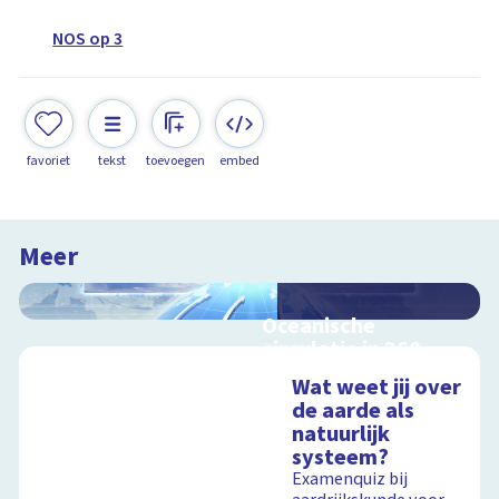
NOS op 3
favoriet
tekst
toevoegen
embed
Meer
Oceanische
circulatie in 360
graden -
Wat weet jij over
Oceaanstromingen
de aarde als
en
natuurlijk
klimaatverandering
systeem?
Oceaanstromingen en
Examenquiz bij
klimaatverandering