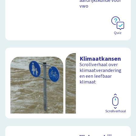
aardrijkskunde voor
vwo
Schoolplaat
Quiz
Klimaatkansen
Scrollverhaal over
klimaatverandering
en een leefbaar
klimaat
Scrollverhaal