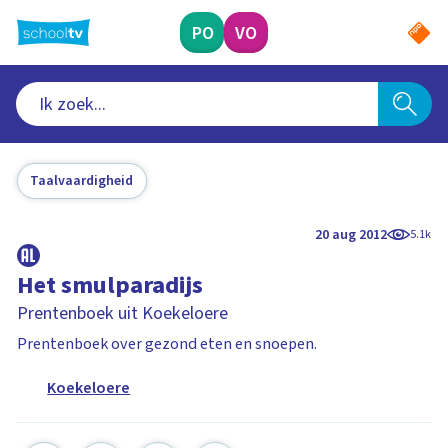
Ga
naar
PO
VO
hoofdinhoud
Taalvaardigheid
20 aug 2012
5.1k
Het smulparadijs
Prentenboek uit Koekeloere
Prentenboek over gezond eten en snoepen.
Koekeloere