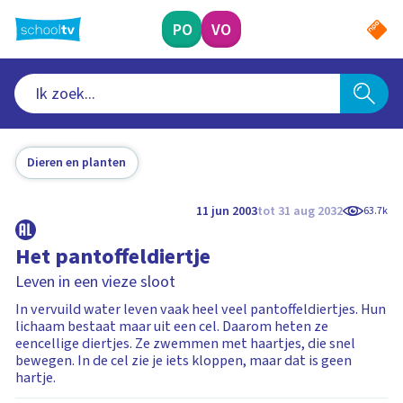
Ga
naar
PO
VO
hoofdinhoud
Dieren en planten
11 jun 2003
tot 31 aug 2032
63.7k
Het pantoffeldiertje
Leven in een vieze sloot
In vervuild water leven vaak heel veel pantoffeldiertjes. Hun
lichaam bestaat maar uit een cel. Daarom heten ze
eencellige diertjes. Ze zwemmen met haartjes, die snel
bewegen. In de cel zie je iets kloppen, maar dat is geen
hartje.