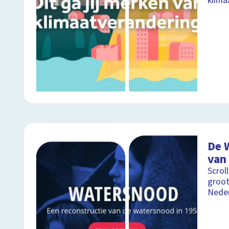
klima
De 
van 
Scrol
groot
Neder