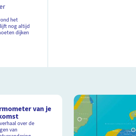
er
 rond het
jft nog altijd
moeten dijken
rmometer van je
komst
lverhaal over de
gen van