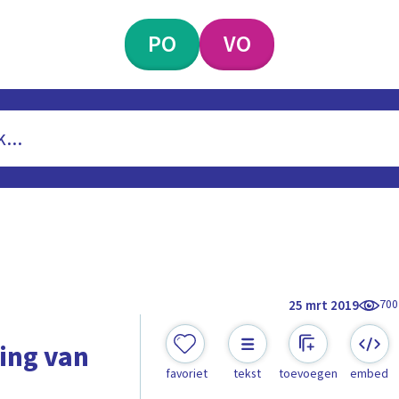
PO
VO
700
25 mrt 2019
ting van
favoriet
tekst
toevoegen
embed