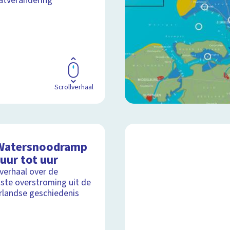
atverandering
Scrollverhaal
Watersnoodramp
uur tot uur
lverhaal over de
ste overstroming uit de
landse geschiedenis