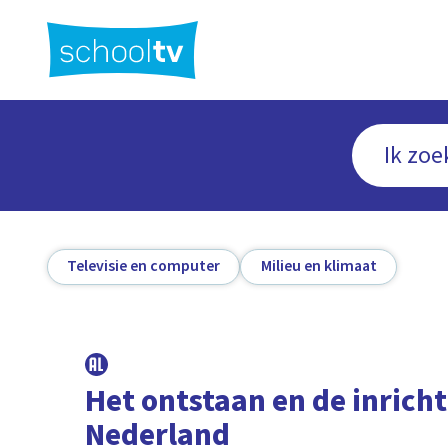
Ga
naar
hoofdinhoud
Televisie en computer
Milieu en klimaat
Het ontstaan en de inrich
Nederland