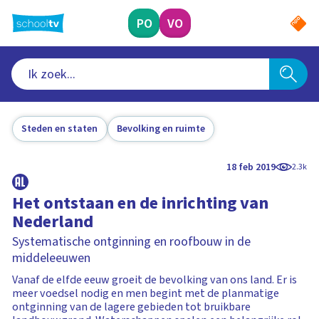
Ga
naar
PO
VO
hoofdinhoud
Steden en staten
Bevolking en ruimte
18 feb 2019
2.3k
Het ontstaan en de inrichting van
Nederland
Systematische ontginning en roofbouw in de
middeleeuwen
Vanaf de elfde eeuw groeit de bevolking van ons land. Er is
meer voedsel nodig en men begint met de planmatige
ontginning van de lagere gebieden tot bruikbare