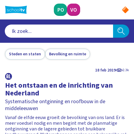
Ga
naar
PO
VO
hoofdinhoud
Steden en staten
Bevolking en ruimte
18 feb 2019
2.3k
Het ontstaan en de inrichting van
Nederland
Systematische ontginning en roofbouw in de
middeleeuwen
Vanaf de elfde eeuw groeit de bevolking van ons land. Er is
meer voedsel nodig en men begint met de planmatige
ontginning van de lagere gebieden tot bruikbare