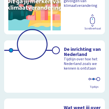
gevolgen van
Nederland
klimaatverandering
Schoolplaat
Scrollverhaal
De inrichting van
Nederland
Tijdlijn over hoe het
Nederland zoals we
kennen is ontstaan
Tijdlijn
Wat weet jij over