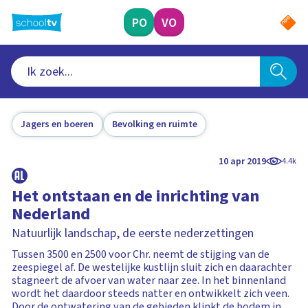
Ga
naar
PO
VO
hoofdinhoud
Jagers en boeren
Bevolking en ruimte
10 apr 2019
4.4k
Het ontstaan en de inrichting van
Nederland
Natuurlijk landschap, de eerste nederzettingen
Tussen 3500 en 2500 voor Chr. neemt de stijging van de
zeespiegel af. De westelijke kustlijn sluit zich en daarachter
stagneert de afvoer van water naar zee. In het binnenland
wordt het daardoor steeds natter en ontwikkelt zich veen.
Door de ontwatering van de gebieden klinkt de bodem in.