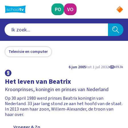
Ga
naar
PO
VO
hoofdinhoud
Televisie en computer
6 jun 2005
tot 1 jul 2032
39.3k
Het leven van Beatrix
Kroonprinses, koningin en prinses van Nederland
Op 30 april 1980 werd prinses Beatrix koningin van
Nederland. 33 jaar lang stond ze aan het hoofd van de staat.
In 2013 nam haar zoon, Willem-Alexander, de troon van
haar over.
Vroeger & Zo