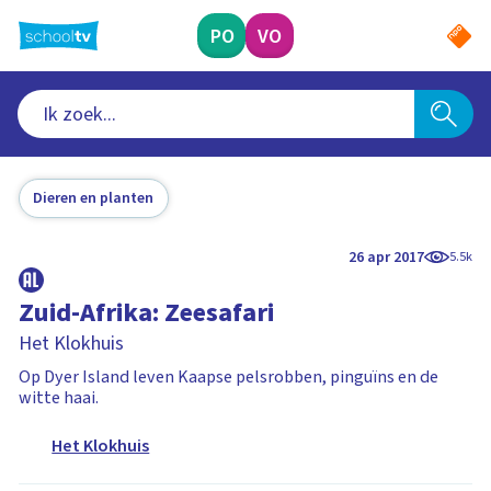
Ga
naar
PO
VO
hoofdinhoud
Dieren en planten
26 apr 2017
5.5k
Zuid-Afrika: Zeesafari
Het Klokhuis
Op Dyer Island leven Kaapse pelsrobben, pinguïns en de
witte haai.
Het Klokhuis