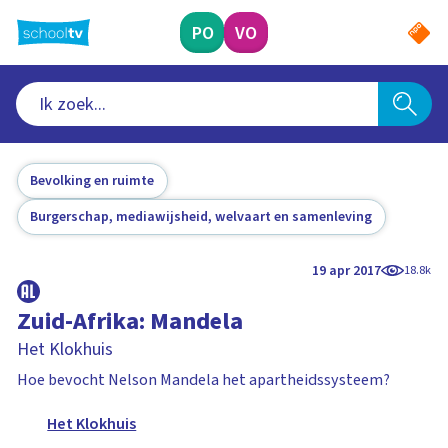
Ga
naar
PO
VO
hoofdinhoud
Bevolking en ruimte
Burgerschap, mediawijsheid, welvaart en samenleving
19 apr 2017
18.8k
Zuid-Afrika: Mandela
Het Klokhuis
Hoe bevocht Nelson Mandela het apartheidssysteem?
Het Klokhuis