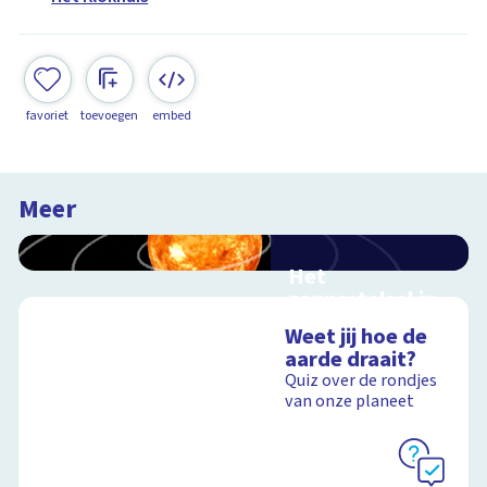
favoriet
toevoegen
embed
Meer
Het
zonnestelsel in
3D
Weet jij hoe de
Reis mee door ons
aarde draait?
zonnestelsel
Quiz over de rondjes
van onze planeet
Schoolplaat