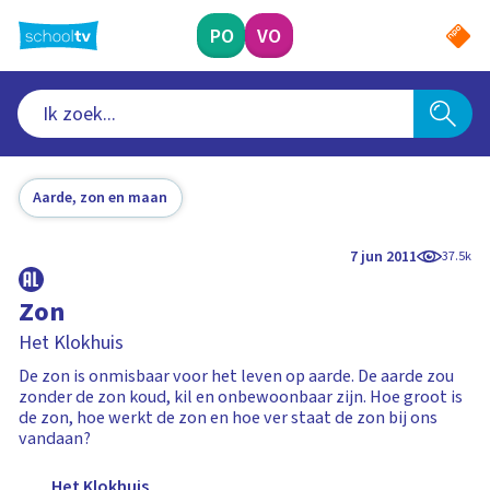
Ga
naar
PO
VO
hoofdinhoud
Aarde, zon en maan
7 jun 2011
37.5k
Zon
Het Klokhuis
De zon is onmisbaar voor het leven op aarde. De aarde zou
zonder de zon koud, kil en onbewoonbaar zijn. Hoe groot is
de zon, hoe werkt de zon en hoe ver staat de zon bij ons
vandaan?
Het Klokhuis